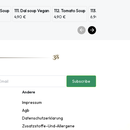
 Soup
111. Dal soup Vegan
112. Tomato Soup
113. Scampi Soup
11
4,90 €
4,90 €
6,90 €
3,
Subscribe
Andere
Impressum
Agb
Datenschutzerklarung
Zusatzstoffe-Und-Allergene