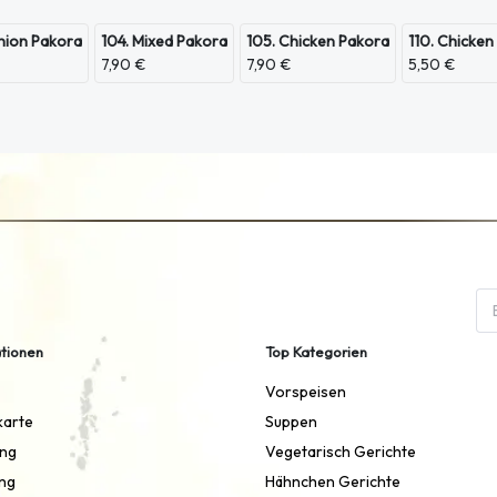
nion Pakora
104. Mixed Pakora
105. Chicken Pakora
110. Chicken
7,90 €
7,90 €
5,50 €
tionen
Top Kategorien
Vorspeisen
karte
Suppen
ung
Vegetarisch Gerichte
ng
Hähnchen Gerichte