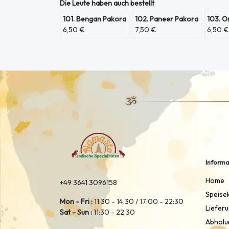
Die Leute haben auch bestellt
101. Bengan Pakora
102. Paneer Pakora
103. O
6,50 €
7,50 €
6,50 €
Informa
Home
+49 3641 3096158
Speise
Mon - Fri :
11:30 - 14:30 / 17:00 - 22:30
Liefer
Sat - Sun :
11:30 - 22:30
Abholu