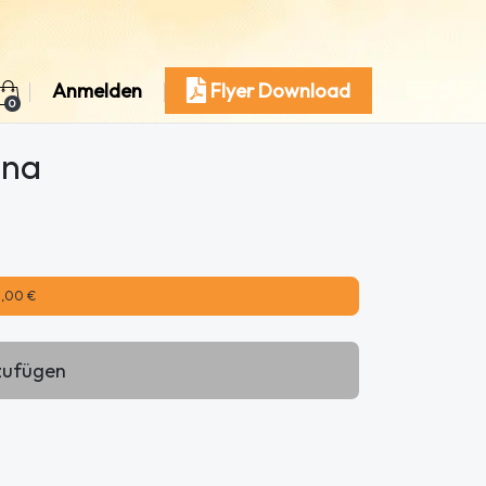
Anmelden
Flyer Download
0
ena
3,00 €
zufügen