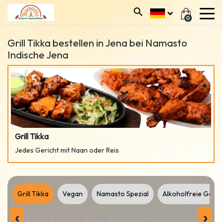
0
Grill Tikka bestellen in Jena bei Namasto
Indische Jena
Grill Tikka
Jedes Gericht mit Naan oder Reis
te
Grill Tikka
Vegan
Namasto Spezial
Alkoholfreie Getr
‹
›