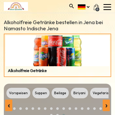
0
Alkoholfreie Getränke bestellen in Jena bei
Namasto Indische Jena
Alkoholfreie Getränke
e
Vorspeisen
Suppen
Beilage
Biriyani
Vegetarisch 
‹
›