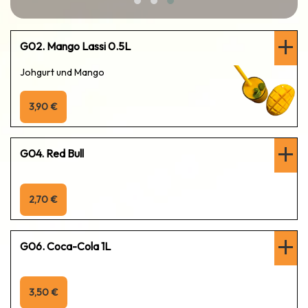
G02. Mango Lassi 0.5L
Johgurt und Mango
3,90 €
G04. Red Bull
2,70 €
G06. Coca-Cola 1L
3,50 €